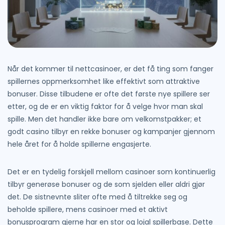
ulette
e of
e Gods
ulette
antum
ulette
Når det kommer til nettcasinoer, er det få ting som fanger
Xtreme
spillernes oppmerksomhet like effektivt som attraktive
htning
bonuser. Disse tilbudene er ofte det første nye spillere ser
ulette
etter, og de er en viktig faktor for å velge hvor man skal
spille. Men det handler ikke bare om velkomstpakker; et
godt casino tilbyr en rekke bonuser og kampanjer gjennom
hele året for å holde spillerne engasjerte.
Det er en tydelig forskjell mellom casinoer som kontinuerlig
tilbyr generøse bonuser og de som sjelden eller aldri gjør
det. De sistnevnte sliter ofte med å tiltrekke seg og
beholde spillere, mens casinoer med et aktivt
bonusprogram gjerne har en stor og lojal spillerbase. Dette