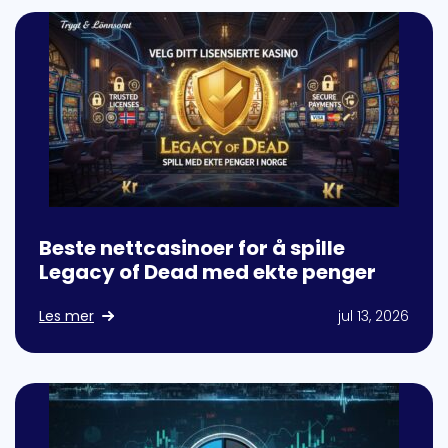
Beste nettcasinoer for å spille
Legacy of Dead med ekte penger
Les mer
jul 13, 2026