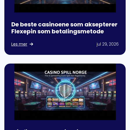
De beste casinoene som aksepterer
Flexepin som betalingsmetode
Les mer
jul 29, 2026