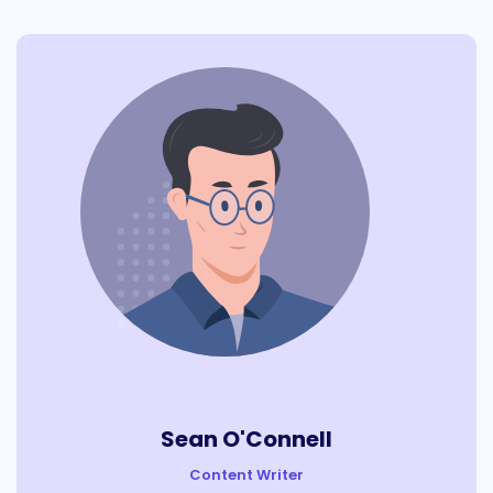
Sean O'Connell
Content Writer