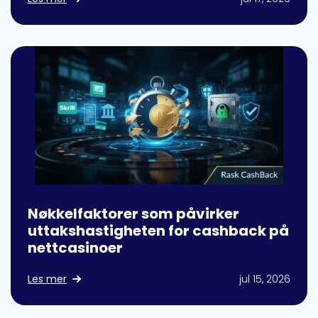
Nøkkelfaktorer som påvirker
uttakshastigheten for cashback på
nettcasinoer
Les mer
jul 15, 2026