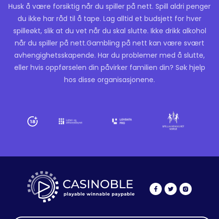
Husk å være forsiktig når du spiller på nett. Spill aldri penger
du ikke har råd til å tape. Lag alltid et budsjett for hver
spilleøkt, slik at du vet når du skal slutte. Ikke drikk alkohol
når du spiller på nett.Gambling på nett kan være svært
avhengighetsskapende. Har du problemer med å slutte,
eller hvis oppførselen din påvirker familien din? Søk hjelp
hos disse organisasjonene.