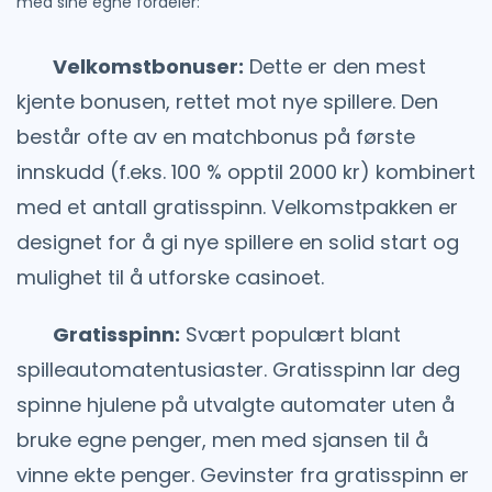
med sine egne fordeler:
Velkomstbonuser:
Dette er den mest
kjente bonusen, rettet mot nye spillere. Den
består ofte av en matchbonus på første
innskudd (f.eks. 100 % opptil 2000 kr) kombinert
med et antall gratisspinn. Velkomstpakken er
designet for å gi nye spillere en solid start og
mulighet til å utforske casinoet.
Gratisspinn:
Svært populært blant
spilleautomatentusiaster. Gratisspinn lar deg
spinne hjulene på utvalgte automater uten å
bruke egne penger, men med sjansen til å
vinne ekte penger. Gevinster fra gratisspinn er