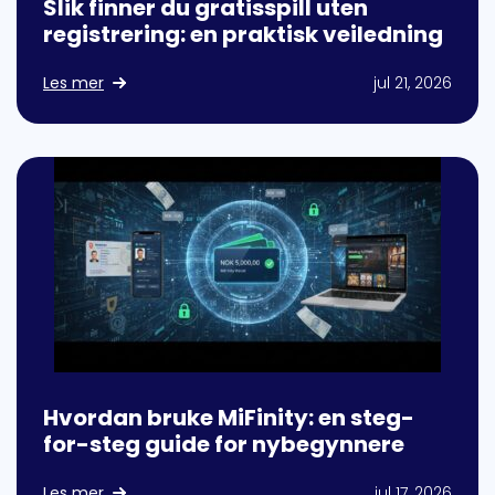
Slik finner du gratisspill uten
registrering: en praktisk veiledning
Les mer
jul 21, 2026
Hvordan bruke MiFinity: en steg-
for-steg guide for nybegynnere
Les mer
jul 17, 2026