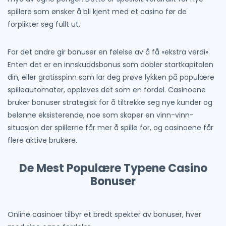
spillere som ønsker å bli kjent med et casino før de
forplikter seg fullt ut.
For det andre gir bonuser en følelse av å få «ekstra verdi».
Enten det er en innskuddsbonus som dobler startkapitalen
din, eller gratisspinn som lar deg prøve lykken på populære
spilleautomater, oppleves det som en fordel. Casinoene
bruker bonuser strategisk for å tiltrekke seg nye kunder og
belønne eksisterende, noe som skaper en vinn-vinn-
situasjon der spillerne får mer å spille for, og casinoene får
flere aktive brukere.
De Mest Populære Typene Casino
Bonuser
Online casinoer tilbyr et bredt spekter av bonuser, hver